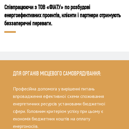
Співпрацюючи з ТОВ «ФІАТУ» по розбудові
енергоефективних проектів, клієнти і партнери отримують
беззаперечні переваги.
ДЛЯ ОРГАНІВ МІСЦЕВОГО САМОВРЯДУВАННЯ:
Професійна допомога у вирішенні питань
впровадження ефективної схеми споживання
енергетичних ресурсів установами бюджетної
сфери. Головним критерієм успіху при цьому є
економія бюджетних коштів на оплату
енергоносіїв.