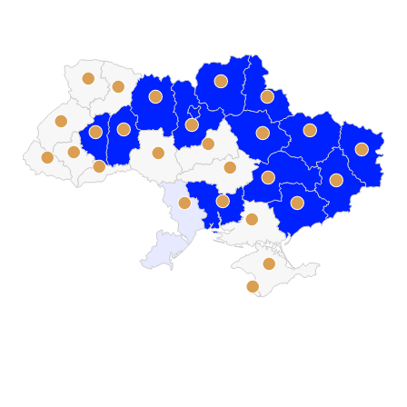
●
●
●
●
●
●
●
●
●
●
●
●
●
●
●
●
●
●
●
●
●
●
●
●
●
●
●
●
●
●
●
●
●
●
●
●
●
●
●
●
●
●
●
●
●
●
●
●
●
●
●
●
●