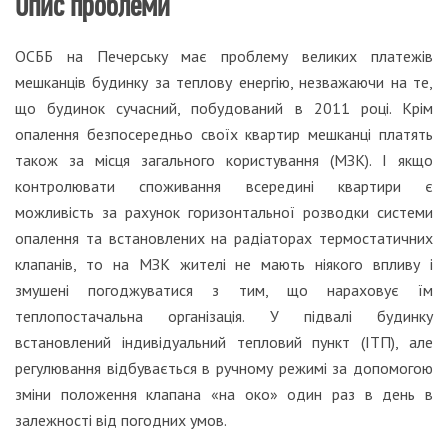
Опис проблеми
ОСББ на Печерську має проблему великих платежів
мешканців будинку за теплову енергію, незважаючи на те,
що будинок сучасний, побудований в 2011 році. Крім
опалення безпосередньо своїх квартир мешканці платять
також за місця загального користування (МЗК). І якщо
контролювати споживання всередині квартири є
можливість за рахунок горизонтальної розводки системи
опалення та встановлених на радіаторах термостатичних
клапанів, то на МЗК жителі не мають ніякого впливу і
змушені погоджуватися з тим, що нараховує їм
теплопостачальна організація. У підвалі будинку
встановлений індивідуальний тепловий пункт (ІТП), але
регулювання відбувається в ручному режимі за допомогою
зміни положення клапана «на око» один раз в день в
залежності від погодних умов.